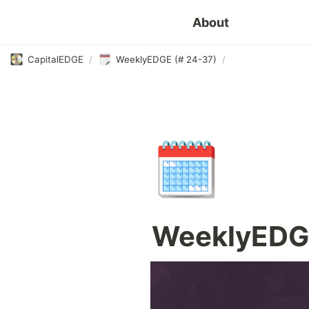
About
CapitalEDGE
/
WeeklyEDGE (# 24-37)
/
🗓️
WeeklyEDGE