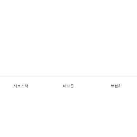
서브스택
네프콘
브런치