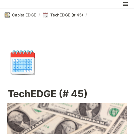
CapitalEDGE
/
TechEDGE (# 45)
/
🗓️
TechEDGE (# 45)